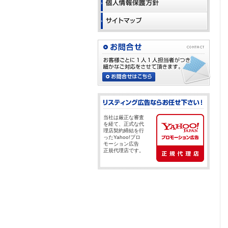
当社は厳正な審査
を経て、正式な代
理店契約締結を行
ったYahoo!プロ
モーション広告
正規代理店です。